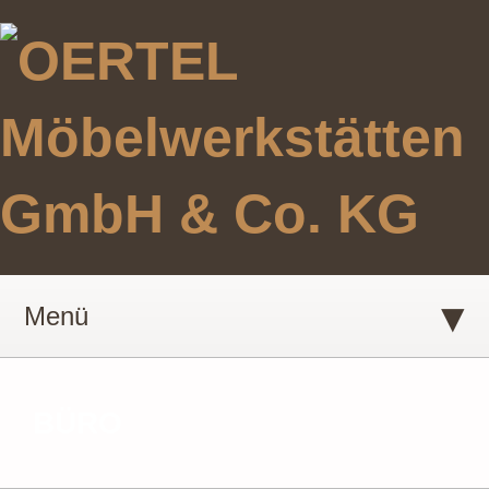
▾
Menü
BÜRO